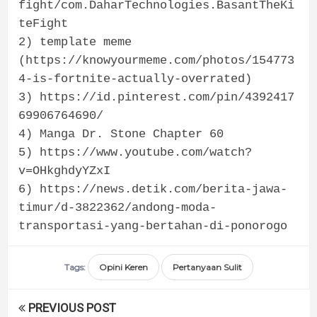
fight/com.DaharTechnologies.BasantTheKi
teFight
2) template meme
(https://knowyourmeme.com/photos/154773
4-is-fortnite-actually-overrated)
3) https://id.pinterest.com/pin/4392417
69906764690/
4) Manga Dr. Stone Chapter 60
5) https://www.youtube.com/watch?
v=OHkghdyYZxI
6) https://news.detik.com/berita-jawa-
timur/d-3822362/andong-moda-
transportasi-yang-bertahan-di-ponorogo
Tags:
Opini Keren
Pertanyaan Sulit
PREVIOUS POST