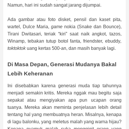
Namun, hari ini sudah sangat jarang dijumpai.
Ada gambar atau foto disket, pensil dan kaset pita,
wartel, Dulce Maria,
game
nokia (Snake dan Bounce),
Tirani Dwitasari, teriak “kiri” saat naik angkot, tazos,
Winamp, tebakan tutup botol fanta, friendster, ebuddy
,
toktoktok
uang kertas 500-an, dan masih banyak lagi.
Di Masa Depan, Generasi Mudanya Bakal
Lebih Keheranan
Ini disebabkan karena generasi muda tiap tahunnya
menjadi semakin kritis. Mereka nggak mau begitu saja
sepakat atau mengiyakan apa pun ucapan orang
tuanya. Mereka akan meminta penjelasan lebih detail
tentang hal yang membuatnya heran. Misalnya, kenapa
di lagu balonku, yang meletus malah yang warna hijau?
Kenapa nyamuk malah suka menggigit orang yang