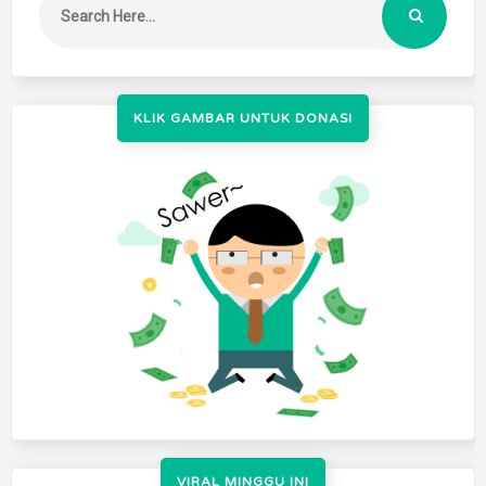
KLIK GAMBAR UNTUK DONASI
VIRAL MINGGU INI