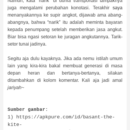
Namun, kata “narik” di dunia transportasi tampaknya
juga mengalami perubahan konotasi. Terakhir
saya
menanyakannya ke supir angkot, dijawab ama abang-
abangnya, bahwa “narik” itu adalah meminta bayaran
kepada penumpang setelah memberikan jasa angkut.
Biar bisa ngasi setoran ke juragan angkutannya. Tarik-
setor tunai jadinya.
Segitu aja dulu kayaknya. Jika ada nemu istilah umum
lain yang kira-kira bakal membuat generasi di masa
depan heran dan bertanya-bertanya, silakan
ditambahkan di kolom komentar. Kali aja jadi amal
jariyah
~
Sumber gambar:
1) https://apkpure.com/id/basant-the-
kite-