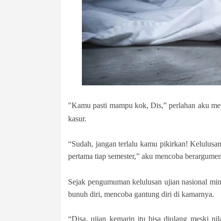
"Kamu pasti mampu kok, Dis,” perlahan aku me
kasur.
“Sudah, jangan terlalu kamu pikirkan! Kelulusan
pertama tiap semester,” aku mencoba berargumen
Sejak pengumuman kelulusan ujian nasional ming
bunuh diri, mencoba gantung diri di kamarnya.
“Disa, ujian kemarin itu bisa diulang meski n