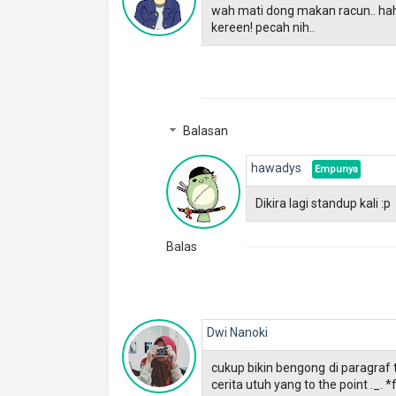
wah mati dong makan racun.. ha
kereen! pecah nih..
Balasan
hawadys
Dikira lagi standup kali :p
Balas
Dwi Nanoki
cukup bikin bengong di paragraf
cerita utuh yang to the point ._. 