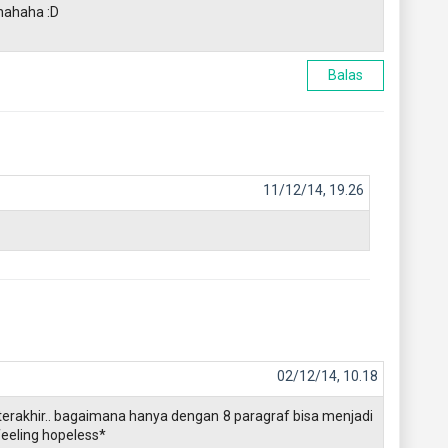
hahaha :D
Balas
11/12/14, 19.26
02/12/14, 10.18
 terakhir.. bagaimana hanya dengan 8 paragraf bisa menjadi
*feeling hopeless*