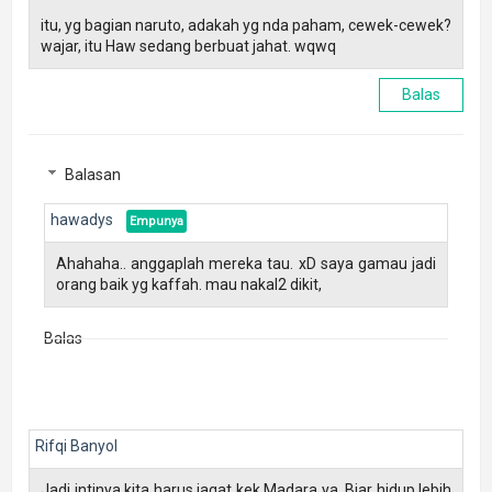
itu, yg bagian naruto, adakah yg nda paham, cewek-cewek?
wajar, itu Haw sedang berbuat jahat. wqwq
Balas
Balasan
hawadys
Ahahaha.. anggaplah mereka tau. xD saya gamau jadi
orang baik yg kaffah. mau nakal2 dikit,
Balas
Rifqi Banyol
Jadi intinya kita harus jagat kek Madara ya. Biar hidup lebih