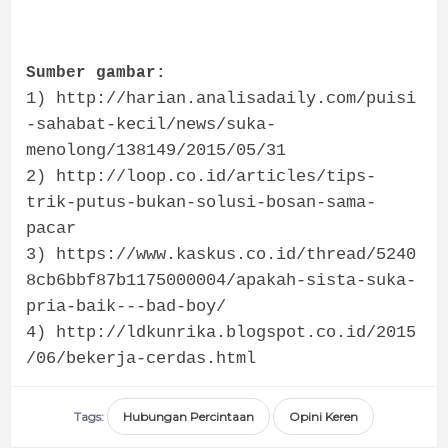
Sumber gambar:
1) http://harian.analisadaily.com/puisi
-sahabat-kecil/news/suka-
menolong/138149/2015/05/31
2) http://loop.co.id/articles/tips-
trik-putus-bukan-solusi-bosan-sama-
pacar
3) https://www.kaskus.co.id/thread/5240
8cb6bbf87b1175000004/apakah-sista-suka-
pria-baik---bad-boy/
4) http://ldkunrika.blogspot.co.id/2015
/06/bekerja-cerdas.html
Tags:
Hubungan Percintaan
Opini Keren