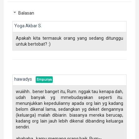
Balasan
Yoga Akbar S.
Apakah kita termasuk orang yang sedang ditunggu
untuk bertobat? :)
hawadys
wuiiihh.. bener banget itu, Rum. nggak tau kenapa dah,
udah banyak yg mmebudayakan seperti itu.
menunjukkan kepedulianny apada org lain yg kadang
belom dikenal lama, sedangkan yg deket dengannya
(keluarga) malah dibiarin. biasanya mereka berucap,
kadang org lain jauh lebih dikenal dibanding keluarga
sendiri.
ahahaha.. kamu memang orang baik, Rum~