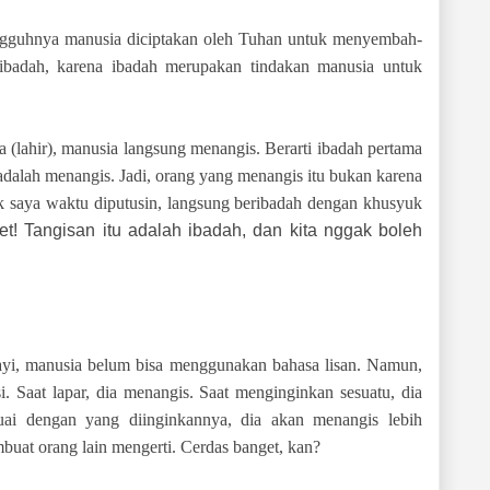
sungguhnya manusia diciptakan oleh Tuhan untuk menyembah-
badah, karena ibadah merupakan tindakan manusia untuk
a (lahir), manusia langsung menangis. Berarti ibadah pertama
 adalah menangis. Jadi, orang yang menangis itu bukan karena
k saya waktu diputusin, langsung beribadah dengan khusyuk
get! Tangisan itu adalah ibadah, dan kita nggak boleh
 bayi, manusia belum bisa menggunakan bahasa lisan. Namun,
i. Saat lapar, dia menangis. Saat menginginkan sesuatu, dia
uai dengan yang diinginkannya, dia akan menangis lebih
mbuat orang lain mengerti. Cerdas banget, kan?