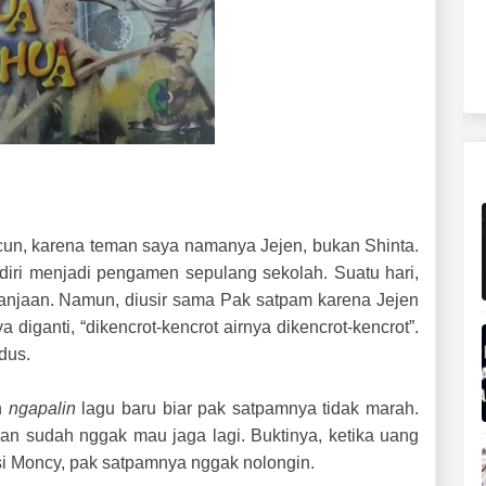
cun, karena teman saya namanya Jejen, bukan Shinta.
iri menjadi pengamen sepulang sekolah. Suatu hari,
anjaan. Namun, diusir sama Pak satpam karena Jejen
 diganti, “dikencrot-kencrot airnya dikencrot-kencrot”.
dus.
n
ngapalin
lagu baru biar pak satpamnya tidak marah.
n sudah nggak mau jaga lagi. Buktinya, ketika uang
si Moncy, pak satpamnya nggak nolongin.