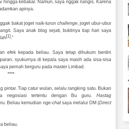
 hingga kebakar. Namun, saya nggak nangis. Karena
madamkan apinya.
ggak bakat joget naik-turun
challenge
, joget ubur-ubur
git. Saya anak blog sejati, buktinya tiap hari saya
[1]
lah
.”
n efek kepada beliau. Saya tetap dihukum berdiri
aran, syukurnya di kepala saya masih ada sisa-sisa
 saya pernah berguru pada master Limbad.
****
 pintar. Tiap catur wulan, selalu rangking satu. Bukan
ena negosiasi tertentu dengan Bu guru.
Hastag
uru. Beliau kemudian nge-
chat
saya melalui DM (
Direct
a beliau.