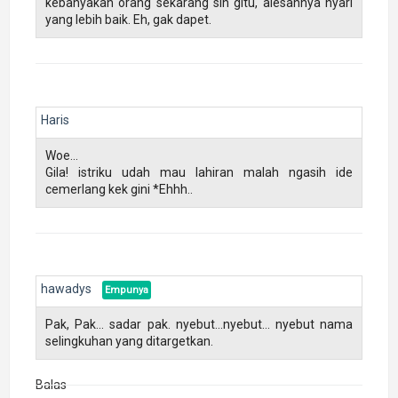
kebanyakan orang sekarang sih gitu, alesannya nyari
yang lebih baik. Eh, gak dapet.
Haris
Woe...
Gila! istriku udah mau lahiran malah ngasih ide
cemerlang kek gini *Ehhh..
hawadys
Pak, Pak... sadar pak. nyebut...nyebut... nyebut nama
selingkuhan yang ditargetkan.
Balas