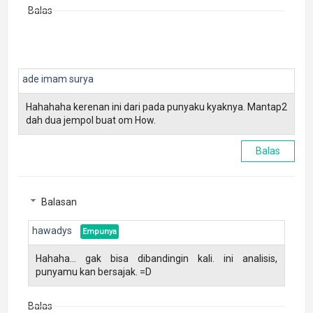
Balas
ade imam surya
Hahahaha kerenan ini dari pada punyaku kyaknya. Mantap2
dah dua jempol buat om How.
Balas
Balasan
hawadys
Hahaha... gak bisa dibandingin kali. ini analisis,
punyamu kan bersajak. =D
Balas